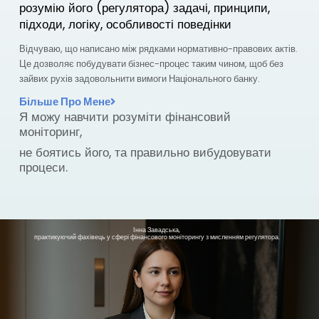
розумію його (регулятора) задачі, принципи,
підходи, логіку, особливості поведінки
Відчуваю, що написано між рядками нормативно-правових актів.
Це дозволяє побудувати бізнес-процес таким чином, щоб без
зайвих рухів задовольнити вимоги Національного банку.
Більше Про Мене
Я можу навчити розуміти фінансовий
моніторинг,
не боятись його, та правильно вибудовувати
процеси.
Інна Завадська,
практикуючий фахівець у сфері фінансового моніторингу з мисленням регулятора.